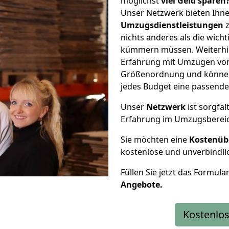
möglichst
viel Geld sparen
Unser Netzwerk bieten Ihn
Umzugsdienstleistungen
z
nichts anderes als die wic
kümmern müssen. Weiterhin
Erfahrung mit Umzügen von 
Größenordnung und können 
jedes Budget eine passende
Unser
Netzwerk
ist sorgfäl
Erfahrung im Umzugsberei
Sie möchten eine
Kostenüb
kostenlose und unverbindli
Füllen Sie jetzt das Formula
Angebote.
Kostenlos