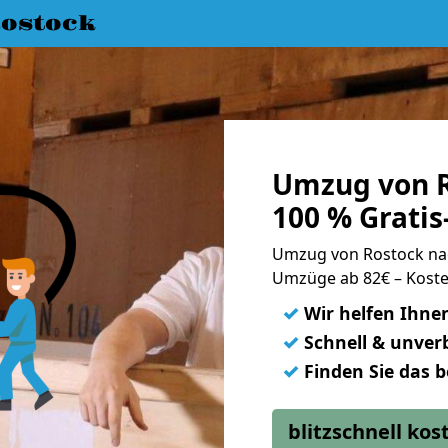
ostock
Umzug von R
100 % Grati
Umzug von Rostock na
Umzüge ab 82€ – Koste
✓
Wir helfen Ihne
✓
Schnell & unverb
✓
Finden Sie das 
blitzschnell ko