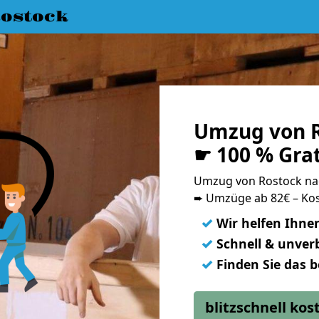
ostock
Umzug von R
☛ 100 % Gra
Umzug von Rostock na
➨ Umzüge ab 82€ – Kos
✓
Wir helfen Ihne
✓
Schnell & unverb
✓
Finden Sie das 
blitzschnell ko