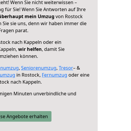
eht! Wenn Sie nicht weiterwissen –
ng für Sie! Wenn Sie Antworten auf Ihre
 überhaupt mein Umzug
von Rostock
 Sie sie uns, denn wir haben immer die
Fragen parat.
tock nach Kappeln oder ein
Kappeln,
wir helfen
, damit Sie
umziehen können.
enumzug
,
Seniorenumzug
,
Tresor
– &
numzug
in Rostock,
Fernumzug
oder eine
tock nach Kappeln.
nigen Minuten unverbindliche und
se Angebote erhalten