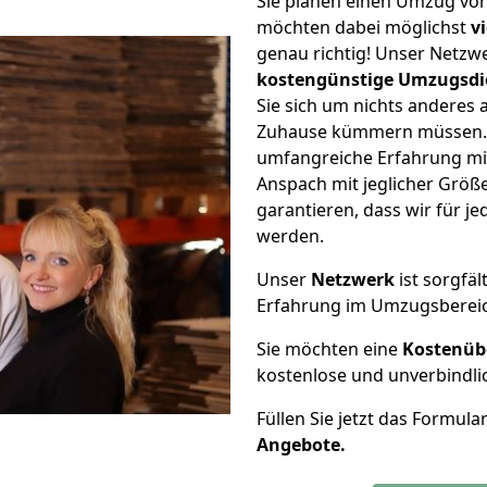
Sie planen einen Umzug vo
möchten dabei möglichst
v
genau richtig! Unser Netzw
kostengünstige Umzugsdi
Sie sich um nichts anderes 
Zuhause kümmern müssen. W
umfangreiche Erfahrung mi
Anspach mit jeglicher Grö
garantieren, dass wir für j
werden.
Unser
Netzwerk
ist sorgfäl
Erfahrung im Umzugsberei
Sie möchten eine
Kostenüb
kostenlose und unverbindli
Füllen Sie jetzt das Formula
Angebote.