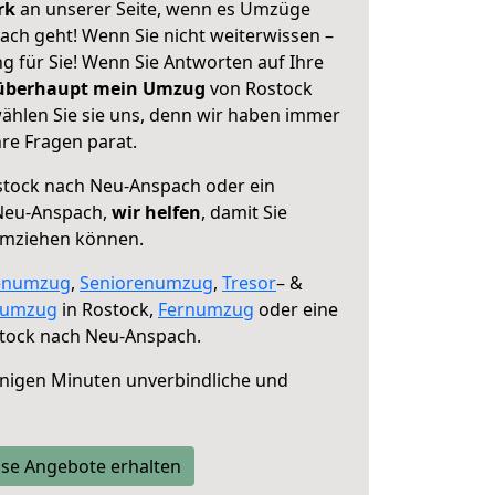
erk
an unserer Seite, wenn es Umzüge
ch geht! Wenn Sie nicht weiterwissen –
ng für Sie! Wenn Sie Antworten auf Ihre
 überhaupt mein Umzug
von Rostock
hlen Sie sie uns, denn wir haben immer
re Fragen parat.
tock nach Neu-Anspach oder ein
Neu-Anspach,
wir helfen
, damit Sie
umziehen können.
enumzug
,
Seniorenumzug
,
Tresor
– &
numzug
in Rostock,
Fernumzug
oder eine
tock nach Neu-Anspach.
nigen Minuten unverbindliche und
se Angebote erhalten