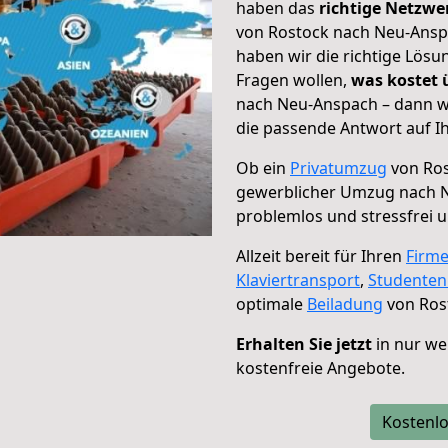
haben das
richtige Netzw
von Rostock nach Neu-Anspa
haben wir die richtige Lösu
Fragen wollen,
was kostet
nach Neu-Anspach – dann wä
die passende Antwort auf Ih
Ob ein
Privatumzug
von Ros
gewerblicher Umzug nach 
problemlos und stressfrei 
Allzeit bereit für Ihren
Firm
Klaviertransport
,
Studente
optimale
Beiladung
von Ros
Erhalten Sie jetzt
in nur we
kostenfreie Angebote.
Kostenlo