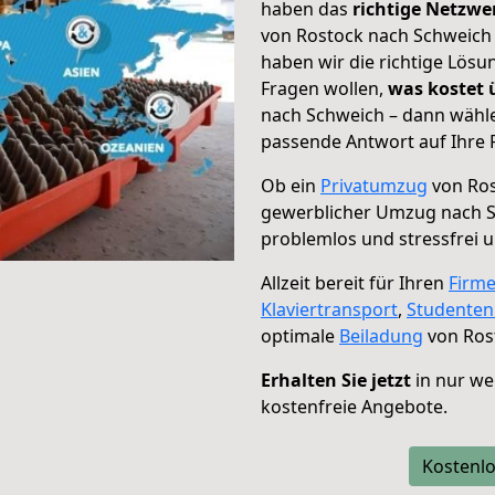
haben das
richtige Netzw
von Rostock nach Schweich 
haben wir die richtige Lösu
Fragen wollen,
was kostet
nach Schweich – dann wähle
passende Antwort auf Ihre 
Ob ein
Privatumzug
von Ros
gewerblicher Umzug nach 
problemlos und stressfrei 
Allzeit bereit für Ihren
Firm
Klaviertransport
,
Studente
optimale
Beiladung
von Ros
Erhalten Sie jetzt
in nur we
kostenfreie Angebote.
Kostenlo