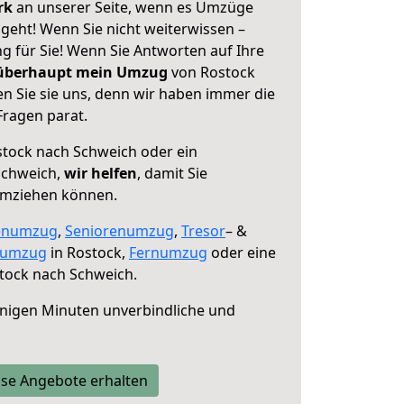
erk
an unserer Seite, wenn es Umzüge
geht! Wenn Sie nicht weiterwissen –
ng für Sie! Wenn Sie Antworten auf Ihre
 überhaupt mein Umzug
von Rostock
n Sie sie uns, denn wir haben immer die
Fragen parat.
tock nach Schweich oder ein
Schweich,
wir helfen
, damit Sie
umziehen können.
enumzug
,
Seniorenumzug
,
Tresor
– &
numzug
in Rostock,
Fernumzug
oder eine
tock nach Schweich.
nigen Minuten unverbindliche und
se Angebote erhalten