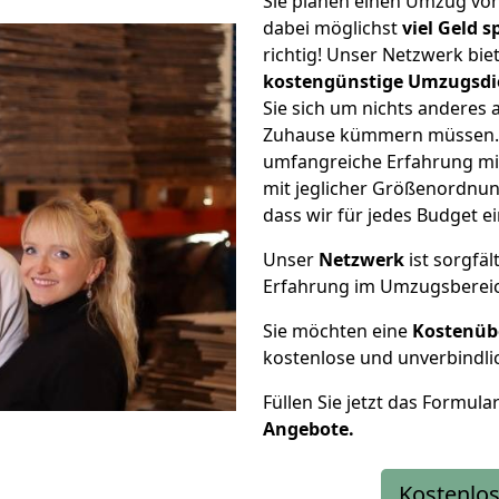
Sie planen einen Umzug vo
dabei möglichst
viel Geld 
richtig! Unser Netzwerk bi
kostengünstige Umzugsdi
Sie sich um nichts anderes 
Zuhause kümmern müssen. W
umfangreiche Erfahrung m
mit jeglicher Größenordnun
dass wir für jedes Budget 
Unser
Netzwerk
ist sorgfäl
Erfahrung im Umzugsberei
Sie möchten eine
Kostenüb
kostenlose und unverbindli
Füllen Sie jetzt das Formula
Angebote.
Kostenlos