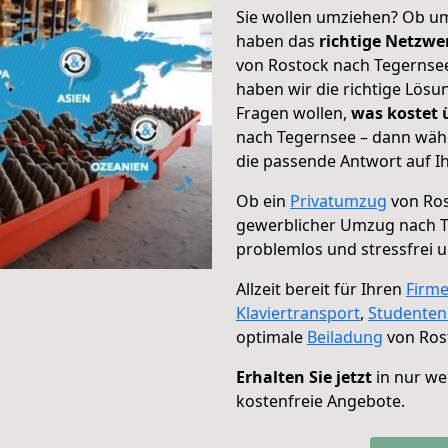
Sie wollen umziehen? Ob um
haben das
richtige Netzw
von Rostock nach Tegernsee
haben wir die richtige Lösu
Fragen wollen,
was kostet
nach Tegernsee – dann wähl
die passende Antwort auf Ih
Ob ein
Privatumzug
von Ros
gewerblicher Umzug nach 
problemlos und stressfrei 
Allzeit bereit für Ihren
Firm
Klaviertransport
,
Studente
optimale
Beiladung
von Ros
Erhalten Sie jetzt
in nur we
kostenfreie Angebote.