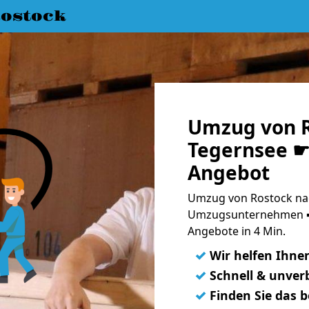
ostock
Umzug von R
Tegernsee ☛ 
Angebot
Umzug von Rostock nac
Umzugsunternehmen ➨
Angebote in 4 Min.
✓
Wir helfen Ihne
✓
Schnell & unverb
✓
Finden Sie das 