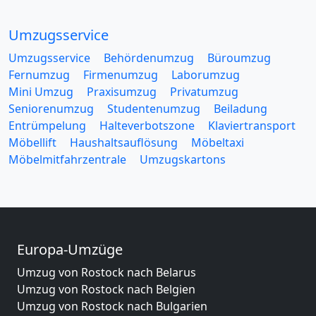
Umzugsservice
Umzugsservice
Behördenumzug
Büroumzug
Fernumzug
Firmenumzug
Laborumzug
Mini Umzug
Praxisumzug
Privatumzug
Seniorenumzug
Studentenumzug
Beiladung
Entrümpelung
Halteverbotszone
Klaviertransport
Möbellift
Haushaltsauflösung
Möbeltaxi
Möbelmitfahrzentrale
Umzugskartons
Europa-Umzüge
Umzug von Rostock nach Belarus
Umzug von Rostock nach Belgien
Umzug von Rostock nach Bulgarien