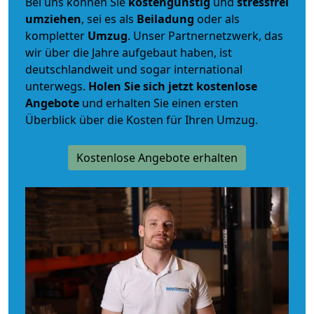
Bei uns können Sie
kostengünstig
und
stressfrei
umziehen
, sei es als
Beiladung
oder als
kompletter
Umzug
. Unser Partnernetzwerk, das
wir über die Jahre aufgebaut haben, ist
deutschlandweit und sogar international
unterwegs.
Holen Sie sich jetzt kostenlose
Angebote
und erhalten Sie einen ersten
Überblick über die Kosten für Ihren Umzug.
Kostenlose Angebote erhalten