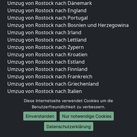
Umzug von Rostock nach Dänemark
Umzug von Rostock nach England
Umzug von Rostock nach Portugal
Umzug von Rostock nach Bosnien und Herzegowina
Umzug von Rostock nach Irland
Umzug von Rostock nach Lettland
Umzug von Rostock nach Zypern
Umzug von Rostock nach Kroatien
Umzug von Rostock nach Estland
Umzug von Rostock nach Finnland
Umzug von Rostock nach Frankreich
Umzug von Rostock nach Griechenland
Umzug von Rostock nach Italien
Umzug von Rostock nach Liechtenstein
Diese Internetseite verwendet Cookies um die
Umzug von Rostock nach Luxemburg
Benutzerfreundlichkeit zu verbessern.
Umzug von Rostock nach Niederlande
Einverstanden
Nur notwendige Cookies
Umzug von Rostock nach Norwegen
Datenschutzerklärung
Umzüge-Deutschlandweit