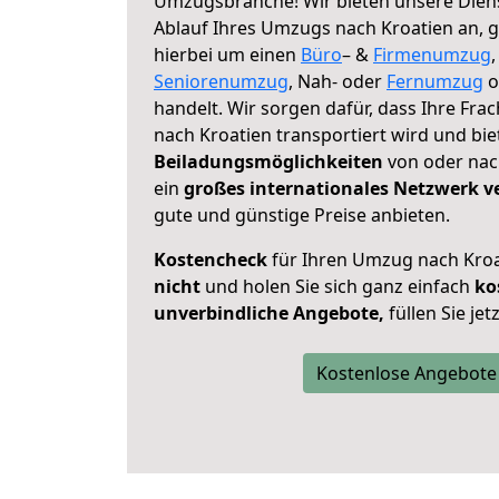
Umzugsbranche! Wir bieten unsere Diens
Ablauf Ihres Umzugs nach Kroatien an, ga
hierbei um einen
Büro
– &
Firmenumzug
Seniorenumzug
, Nah- oder
Fernumzug
o
handelt. Wir sorgen dafür, dass Ihre Frac
nach Kroatien transportiert wird und bi
Beiladungsmöglichkeiten
von oder nach
ein
großes internationales Netzwerk v
gute und günstige Preise anbieten.
Kostencheck
für Ihren Umzug nach Kro
nicht
und holen Sie sich ganz einfach
ko
unverbindliche Angebote,
füllen Sie je
Kostenlose Angebote