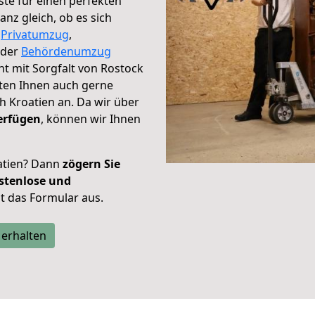
te für einen perfekten
nz gleich, ob es sich
,
Privatumzug
,
der
Behördenumzug
ht mit Sorgfalt von Rostock
eten Ihnen auch gerne
 Kroatien an. Da wir über
erfügen
, können wir Ihnen
atien? Dann
zögern Sie
stenlose und
tzt das Formular aus.
 erhalten