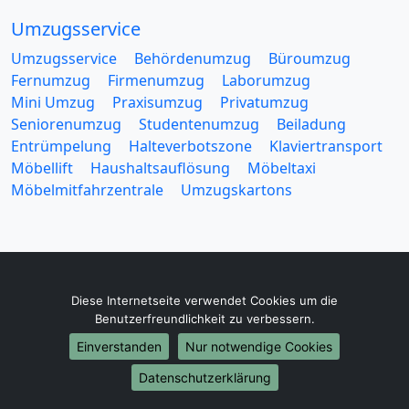
Umzugsservice
Umzugsservice
Behördenumzug
Büroumzug
Fernumzug
Firmenumzug
Laborumzug
Mini Umzug
Praxisumzug
Privatumzug
Seniorenumzug
Studentenumzug
Beiladung
Entrümpelung
Halteverbotszone
Klaviertransport
Möbellift
Haushaltsauflösung
Möbeltaxi
Möbelmitfahrzentrale
Umzugskartons
Diese Internetseite verwendet Cookies um die
Europa-Umzüge
Benutzerfreundlichkeit zu verbessern.
Umzug von Rostock nach Belarus
Einverstanden
Nur notwendige Cookies
Umzug von Rostock nach Belgien
Umzug von Rostock nach Bulgarien
Datenschutzerklärung
Umzug von Rostock nach Dänemark