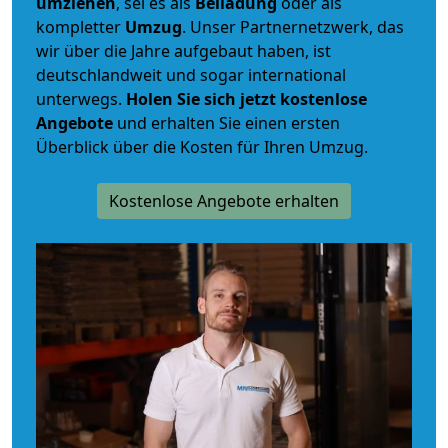
umziehen
, sei es als
Beiladung
oder als
kompletter
Umzug
. Unser Partnernetzwerk, das
wir über die Jahre aufgebaut haben, ist
deutschlandweit und sogar international
unterwegs.
Holen Sie sich jetzt kostenlose
Angebote
und erhalten Sie einen ersten
Überblick über die Kosten für Ihren Umzug.
Kostenlose Angebote erhalten