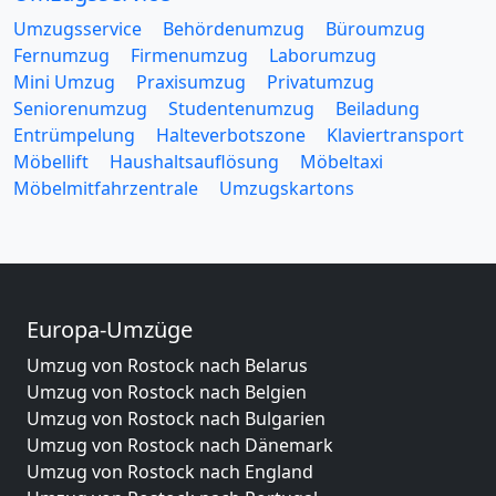
Umzugsservice
Behördenumzug
Büroumzug
Fernumzug
Firmenumzug
Laborumzug
Mini Umzug
Praxisumzug
Privatumzug
Seniorenumzug
Studentenumzug
Beiladung
Entrümpelung
Halteverbotszone
Klaviertransport
Möbellift
Haushaltsauflösung
Möbeltaxi
Möbelmitfahrzentrale
Umzugskartons
Europa-Umzüge
Umzug von Rostock nach Belarus
Umzug von Rostock nach Belgien
Umzug von Rostock nach Bulgarien
Umzug von Rostock nach Dänemark
Umzug von Rostock nach England