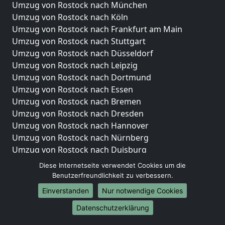
Umzug von Rostock nach München
Umzug von Rostock nach Köln
Umzug von Rostock nach Frankfurt am Main
Umzug von Rostock nach Stuttgart
Umzug von Rostock nach Düsseldorf
Umzug von Rostock nach Leipzig
Umzug von Rostock nach Dortmund
Umzug von Rostock nach Essen
Umzug von Rostock nach Bremen
Umzug von Rostock nach Dresden
Umzug von Rostock nach Hannover
Umzug von Rostock nach Nürnberg
Umzug von Rostock nach Duisburg
Umzug von Rostock nach Bochum
Diese Internetseite verwendet Cookies um die
Umzug von Rostock nach Wuppertal
Benutzerfreundlichkeit zu verbessern.
Umzug von Rostock nach Bielefeld
Einverstanden
Nur notwendige Cookies
Umzug von Rostock nach Bonn
Datenschutzerklärung
Umzug von Rostock nach Münster