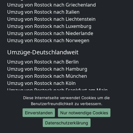
Umzug von Rostock nach Griechenland
Umzug von Rostock nach Italien
Umzug von Rostock nach Liechtenstein
Umzug von Rostock nach Luxemburg
Umzug von Rostock nach Niederlande
Umzug von Rostock nach Norwegen
Umzüge-Deutschlandweit
Umzug von Rostock nach Berlin
Umzug von Rostock nach Hamburg
Umzug von Rostock nach München
Umzug von Rostock nach Köln
Umzug von Rostock nach Frankfurt am Main
Umzug von Rostock nach Stuttgart
Diese Internetseite verwendet Cookies um die
Umzug von Rostock nach Düsseldorf
Benutzerfreundlichkeit zu verbessern.
Umzug von Rostock nach Leipzig
Einverstanden
Nur notwendige Cookies
Umzug von Rostock nach Dortmund
Datenschutzerklärung
Umzug von Rostock nach Essen
Umzug von Rostock nach Bremen