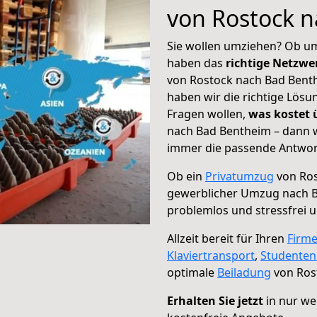
von Rostock 
Sie wollen umziehen? Ob um
haben das
richtige Netzw
von Rostock nach Bad Benth
haben wir die richtige Lösu
Fragen wollen,
was kostet
nach Bad Bentheim – dann w
immer die passende Antwort
Ob ein
Privatumzug
von Ros
gewerblicher Umzug nach 
problemlos und stressfrei 
Allzeit bereit für Ihren
Firm
Klaviertransport
,
Studente
optimale
Beiladung
von Ros
Erhalten Sie jetzt
in nur we