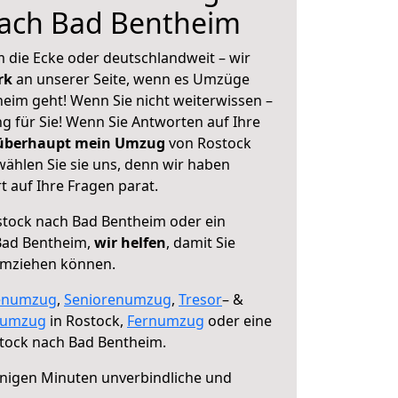
nach Bad Bentheim
 die Ecke oder deutschlandweit – wir
erk
an unserer Seite, wenn es Umzüge
eim geht! Wenn Sie nicht weiterwissen –
ng für Sie! Wenn Sie Antworten auf Ihre
 überhaupt mein Umzug
von Rostock
ählen Sie sie uns, denn wir haben
 auf Ihre Fragen parat.
tock nach Bad Bentheim oder ein
Bad Bentheim,
wir helfen
, damit Sie
umziehen können.
enumzug
,
Seniorenumzug
,
Tresor
– &
numzug
in Rostock,
Fernumzug
oder eine
tock nach Bad Bentheim.
nigen Minuten unverbindliche und