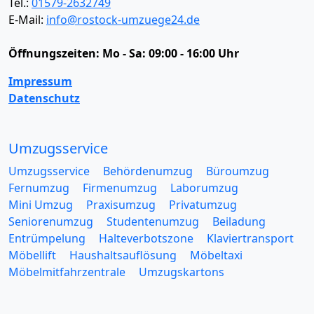
Tel.:
01579-2632749
E-Mail:
info@rostock-umzuege24.de
Öffnungszeiten:
Mo - Sa: 09:00 - 16:00 Uhr
Impressum
Datenschutz
Umzugsservice
Umzugsservice
Behördenumzug
Büroumzug
Fernumzug
Firmenumzug
Laborumzug
Mini Umzug
Praxisumzug
Privatumzug
Seniorenumzug
Studentenumzug
Beiladung
Entrümpelung
Halteverbotszone
Klaviertransport
Möbellift
Haushaltsauflösung
Möbeltaxi
Möbelmitfahrzentrale
Umzugskartons