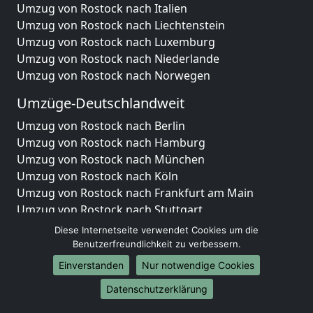
Umzug von Rostock nach Italien
Umzug von Rostock nach Liechtenstein
Umzug von Rostock nach Luxemburg
Umzug von Rostock nach Niederlande
Umzug von Rostock nach Norwegen
Umzüge-Deutschlandweit
Umzug von Rostock nach Berlin
Umzug von Rostock nach Hamburg
Umzug von Rostock nach München
Umzug von Rostock nach Köln
Umzug von Rostock nach Frankfurt am Main
Umzug von Rostock nach Stuttgart
Umzug von Rostock nach Düsseldorf
Diese Internetseite verwendet Cookies um die
Umzug von Rostock nach Leipzig
Benutzerfreundlichkeit zu verbessern.
Umzug von Rostock nach Dortmund
Einverstanden
Nur notwendige Cookies
Umzug von Rostock nach Essen
Datenschutzerklärung
Umzug von Rostock nach Bremen
Umzug von Rostock nach Dresden