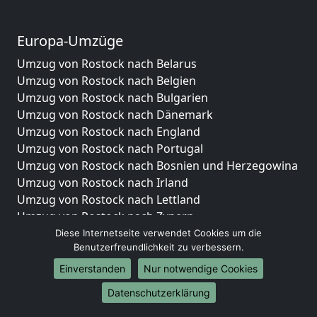
Europa-Umzüge
Umzug von Rostock nach Belarus
Umzug von Rostock nach Belgien
Umzug von Rostock nach Bulgarien
Umzug von Rostock nach Dänemark
Umzug von Rostock nach England
Umzug von Rostock nach Portugal
Umzug von Rostock nach Bosnien und Herzegowina
Umzug von Rostock nach Irland
Umzug von Rostock nach Lettland
Umzug von Rostock nach Zypern
Umzug von Rostock nach Kroatien
Diese Internetseite verwendet Cookies um die
Benutzerfreundlichkeit zu verbessern.
Umzug von Rostock nach Estland
Umzug von Rostock nach Finnland
Einverstanden
Nur notwendige Cookies
Umzug von Rostock nach Frankreich
Datenschutzerklärung
Umzug von Rostock nach Griechenland