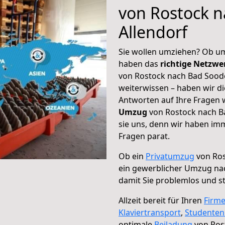
von Rostock 
Allendorf
Sie wollen umziehen? Ob um
haben das
richtige Netzw
von Rostock nach Bad Soode
weiterwissen – haben wir di
Antworten auf Ihre Fragen 
Umzug
von Rostock nach Ba
sie uns, denn wir haben im
Fragen parat.
Ob ein
Privatumzug
von Ros
ein gewerblicher Umzug na
damit Sie problemlos und s
Allzeit bereit für Ihren
Firm
Klaviertransport
,
Studente
optimale
Beiladung
von Ros