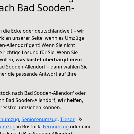
nach Bad Sooden-
 die Ecke oder deutschlandweit – wir
erk
an unserer Seite, wenn es Umzüge
n-Allendorf geht! Wenn Sie nicht
e richtige Lösung für Sie! Wenn Sie
wollen,
was kostet überhaupt mein
d Sooden-Allendorf – dann wählen Sie
mer die passende Antwort auf Ihre
tock nach Bad Sooden-Allendorf oder
ch Bad Sooden-Allendorf,
wir helfen
,
tressfrei umziehen können.
enumzug
,
Seniorenumzug
,
Tresor
– &
numzug
in Rostock,
Fernumzug
oder eine
tock nach Bad Sooden-Allendorf.