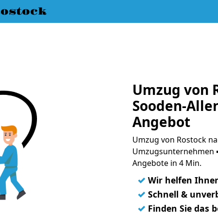
ostock
Umzug von R
Sooden-Allen
Angebot
Umzug von Rostock nac
Umzugsunternehmen ➨
Angebote in 4 Min.
✓
Wir helfen Ihne
✓
Schnell & unverb
✓
Finden Sie das 