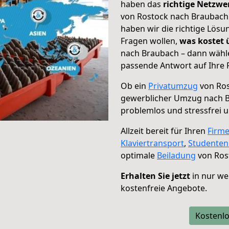
haben das
richtige Netzw
von Rostock nach Braubach 
haben wir die richtige Lösu
Fragen wollen,
was kostet
nach Braubach – dann wähle
passende Antwort auf Ihre 
Ob ein
Privatumzug
von Ros
gewerblicher Umzug nach 
problemlos und stressfrei 
Allzeit bereit für Ihren
Firm
Klaviertransport
,
Studente
optimale
Beiladung
von Ros
Erhalten Sie jetzt
in nur we
kostenfreie Angebote.
Kostenlo