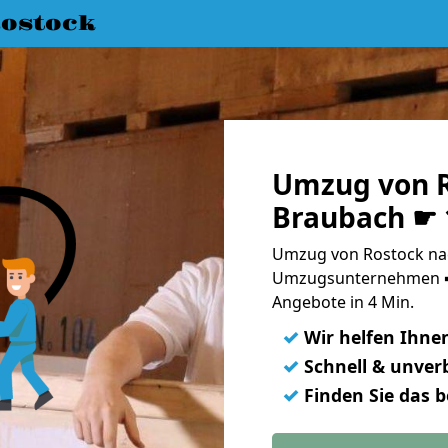
ostock
Umzug von R
Braubach ☛ 
Umzug von Rostock nac
Umzugsunternehmen ➨
Angebote in 4 Min.
✓
Wir helfen Ihne
✓
Schnell & unverb
✓
Finden Sie das 