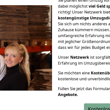
Sie planen einen Umzug vo
dabei möglichst
viel Geld 
richtig! Unser Netzwerk bi
kostengünstige Umzugsdi
Sie sich um nichts anderes 
Zuhause kümmern müssen. W
umfangreiche Erfahrung m
mit jeglicher Größenordnun
dass wir für jedes Budget 
Unser
Netzwerk
ist sorgfäl
Erfahrung im Umzugsberei
Sie möchten eine
Kostenüb
kostenlose und unverbindli
Füllen Sie jetzt das Formula
Angebote.
Kostenlos