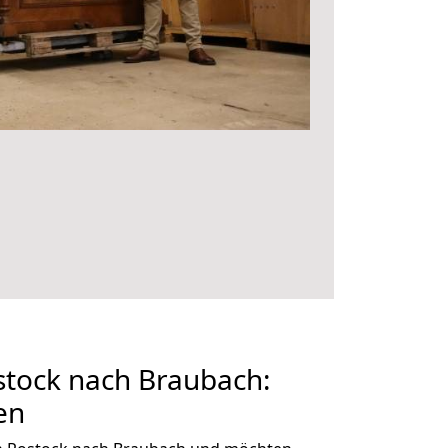
tock nach Braubach:
en