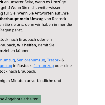
erk
an unserer Seite, wenn es Umzüge
geht! Wenn Sie nicht weiterwissen –
ng für Sie! Wenn Sie Antworten auf Ihre
 überhaupt mein Umzug
von Rostock
n Sie sie uns, denn wir haben immer die
Fragen parat.
tock nach Braubach oder ein
Braubach,
wir helfen
, damit Sie
umziehen können.
enumzug
,
Seniorenumzug
,
Tresor
– &
numzug
in Rostock,
Fernumzug
oder eine
tock nach Braubach.
nigen Minuten unverbindliche und
se Angebote erhalten