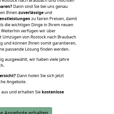
n Rostock nach Braubach und möchten
sparen?
Dann sind Sie bei uns genau
eten Ihnen
zuverlässige
und
enstleistungen
zu fairen Preisen, damit
als die wichtigen Dinge in Ihrem neuen
eiterhin verfügen wir über
it Umzügen von Rostock nach Braubach
g und können Ihnen somit garantieren,
eine passende Lösung finden werden.
tig ausgewählt, wir haben viele Jahre
ch.
ersicht?
Dann holen Sie sich jetzt
che Angebote.
r aus und erhalten Sie
kostenlose
e Angebote erhalten