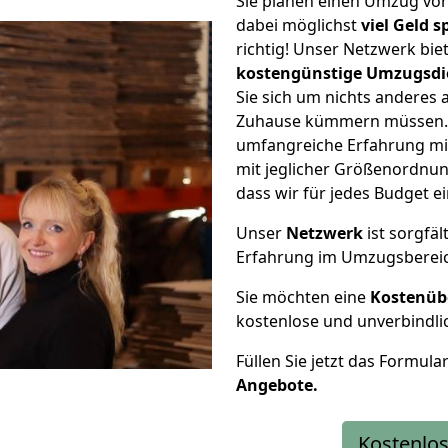
Sie planen einen Umzug v
dabei möglichst
viel Geld 
richtig! Unser Netzwerk bi
kostengünstige Umzugsdi
Sie sich um nichts anderes 
Zuhause kümmern müssen. W
umfangreiche Erfahrung m
mit jeglicher Größenordnun
dass wir für jedes Budget 
Unser
Netzwerk
ist sorgfäl
Erfahrung im Umzugsberei
Sie möchten eine
Kostenüb
kostenlose und unverbindli
Füllen Sie jetzt das Formula
Angebote.
Kostenlos