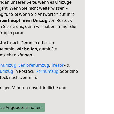
erk
an unserer Seite, wenn es Umzüge
ht! Wenn Sie nicht weiterwissen –
ng für Sie! Wenn Sie Antworten auf Ihre
 überhaupt mein Umzug
von Rostock
Sie sie uns, denn wir haben immer die
Fragen parat.
tock nach Demmin oder ein
 Demmin,
wir helfen
, damit Sie
umziehen können.
enumzug
,
Seniorenumzug
,
Tresor
– &
numzug
in Rostock,
Fernumzug
oder eine
tock nach Demmin.
nigen Minuten unverbindliche und
se Angebote erhalten