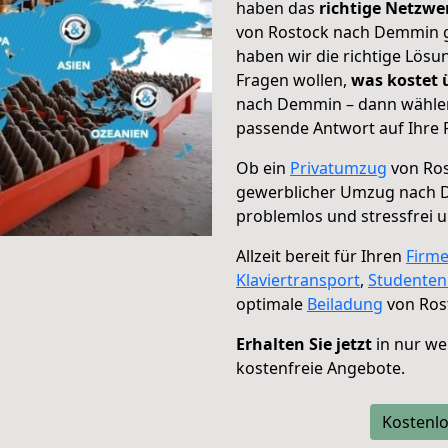
haben das
richtige Netzw
von Rostock nach Demmin ge
haben wir die richtige Lösu
Fragen wollen,
was kostet
nach Demmin – dann wählen 
passende Antwort auf Ihre 
Ob ein
Privatumzug
von Ros
gewerblicher Umzug nach
problemlos und stressfrei 
Allzeit bereit für Ihren
Firm
Klaviertransport
,
Studente
optimale
Beiladung
von Ros
Erhalten Sie jetzt
in nur we
kostenfreie Angebote.
Kostenlo