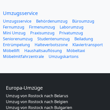
Umzugsservice
Umzugsservice
Behördenumzug
Büroumzug
Fernumzug
Firmenumzug
Laborumzug
Mini Umzug
Praxisumzug
Privatumzug
Seniorenumzug
Studentenumzug
Beiladung
Entrümpelung
Halteverbotszone
Klaviertransport
Möbellift
Haushaltsauflösung
Möbeltaxi
Möbelmitfahrzentrale
Umzugskartons
Europa-Umzüge
Umzug von Rostock nach Belarus
Umzug von Rostock nach Belgien
Umzug von Rostock nach Bulgarien