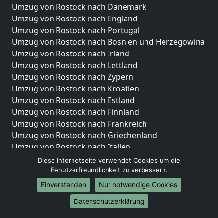
Umzug von Rostock nach Dänemark
Umzug von Rostock nach England
Umzug von Rostock nach Portugal
Umzug von Rostock nach Bosnien und Herzegowina
Umzug von Rostock nach Irland
Umzug von Rostock nach Lettland
Umzug von Rostock nach Zypern
Umzug von Rostock nach Kroatien
Umzug von Rostock nach Estland
Umzug von Rostock nach Finnland
Umzug von Rostock nach Frankreich
Umzug von Rostock nach Griechenland
Umzug von Rostock nach Italien
Umzug von Rostock nach Liechtenstein
Diese Internetseite verwendet Cookies um die
Umzug von Rostock nach Luxemburg
Benutzerfreundlichkeit zu verbessern.
Umzug von Rostock nach Niederlande
Einverstanden
Nur notwendige Cookies
Umzug von Rostock nach Norwegen
Datenschutzerklärung
Umzüge-Deutschlandweit