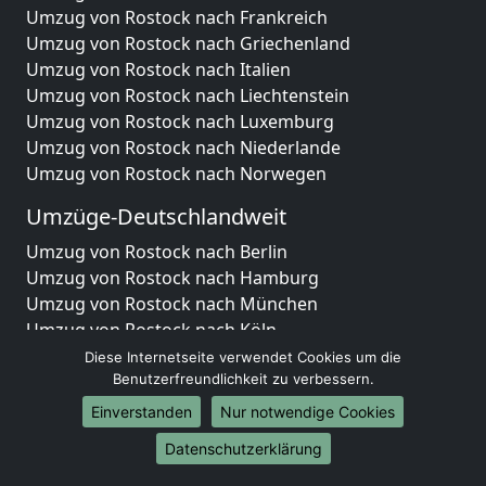
Umzug von Rostock nach Frankreich
Umzug von Rostock nach Griechenland
Umzug von Rostock nach Italien
Umzug von Rostock nach Liechtenstein
Umzug von Rostock nach Luxemburg
Umzug von Rostock nach Niederlande
Umzug von Rostock nach Norwegen
Umzüge-Deutschlandweit
Umzug von Rostock nach Berlin
Umzug von Rostock nach Hamburg
Umzug von Rostock nach München
Umzug von Rostock nach Köln
Umzug von Rostock nach Frankfurt am Main
Diese Internetseite verwendet Cookies um die
Umzug von Rostock nach Stuttgart
Benutzerfreundlichkeit zu verbessern.
Umzug von Rostock nach Düsseldorf
Einverstanden
Nur notwendige Cookies
Umzug von Rostock nach Leipzig
Datenschutzerklärung
Umzug von Rostock nach Dortmund
Umzug von Rostock nach Essen