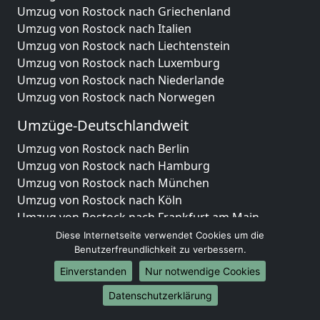
Umzug von Rostock nach Griechenland
Umzug von Rostock nach Italien
Umzug von Rostock nach Liechtenstein
Umzug von Rostock nach Luxemburg
Umzug von Rostock nach Niederlande
Umzug von Rostock nach Norwegen
Umzüge-Deutschlandweit
Umzug von Rostock nach Berlin
Umzug von Rostock nach Hamburg
Umzug von Rostock nach München
Umzug von Rostock nach Köln
Umzug von Rostock nach Frankfurt am Main
Umzug von Rostock nach Stuttgart
Diese Internetseite verwendet Cookies um die
Umzug von Rostock nach Düsseldorf
Benutzerfreundlichkeit zu verbessern.
Umzug von Rostock nach Leipzig
Einverstanden
Nur notwendige Cookies
Umzug von Rostock nach Dortmund
Datenschutzerklärung
Umzug von Rostock nach Essen
Umzug von Rostock nach Bremen