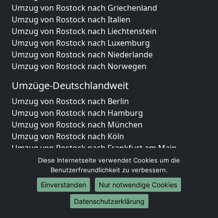
Umzug von Rostock nach Griechenland
Umzug von Rostock nach Italien
Umzug von Rostock nach Liechtenstein
Umzug von Rostock nach Luxemburg
Umzug von Rostock nach Niederlande
Umzug von Rostock nach Norwegen
Umzüge-Deutschlandweit
Umzug von Rostock nach Berlin
Umzug von Rostock nach Hamburg
Umzug von Rostock nach München
Umzug von Rostock nach Köln
Umzug von Rostock nach Frankfurt am Main
Umzug von Rostock nach Stuttgart
Diese Internetseite verwendet Cookies um die
Umzug von Rostock nach Düsseldorf
Benutzerfreundlichkeit zu verbessern.
Umzug von Rostock nach Leipzig
Einverstanden
Nur notwendige Cookies
Umzug von Rostock nach Dortmund
Datenschutzerklärung
Umzug von Rostock nach Essen
Umzug von Rostock nach Bremen