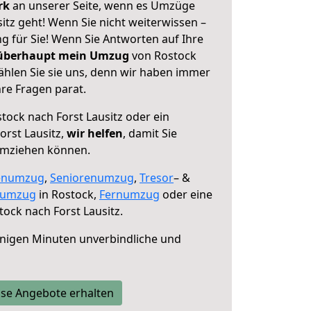
erk
an unserer Seite, wenn es Umzüge
itz geht! Wenn Sie nicht weiterwissen –
ng für Sie! Wenn Sie Antworten auf Ihre
 überhaupt mein Umzug
von Rostock
ählen Sie sie uns, denn wir haben immer
re Fragen parat.
tock nach Forst Lausitz oder ein
rst Lausitz,
wir helfen
, damit Sie
umziehen können.
enumzug
,
Seniorenumzug
,
Tresor
– &
numzug
in Rostock,
Fernumzug
oder eine
ock nach Forst Lausitz.
nigen Minuten unverbindliche und
se Angebote erhalten