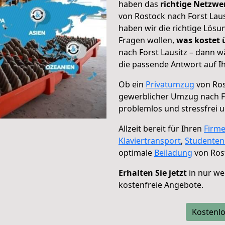
haben das
richtige Netzw
von Rostock nach Forst Laus
haben wir die richtige Lösu
Fragen wollen,
was kostet
nach Forst Lausitz – dann w
die passende Antwort auf Ih
Ob ein
Privatumzug
von Ros
gewerblicher Umzug nach Fo
problemlos und stressfrei 
Allzeit bereit für Ihren
Firm
Klaviertransport
,
Studente
optimale
Beiladung
von Rost
Erhalten Sie jetzt
in nur we
kostenfreie Angebote.
Kostenlo