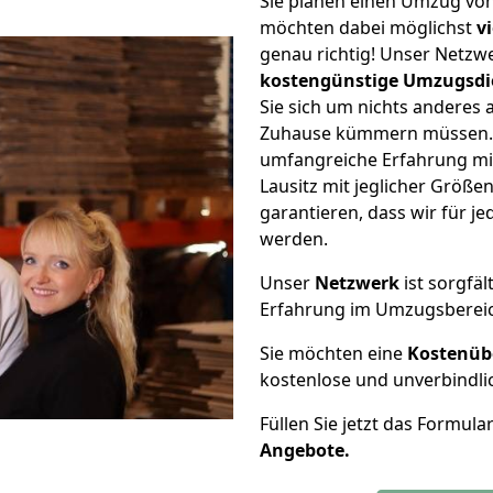
Sie planen einen Umzug von
möchten dabei möglichst
v
genau richtig! Unser Netzw
kostengünstige Umzugsdi
Sie sich um nichts anderes 
Zuhause kümmern müssen. W
umfangreiche Erfahrung mi
Lausitz mit jeglicher Größ
garantieren, dass wir für j
werden.
Unser
Netzwerk
ist sorgfäl
Erfahrung im Umzugsberei
Sie möchten eine
Kostenüb
kostenlose und unverbindli
Füllen Sie jetzt das Formula
Angebote.