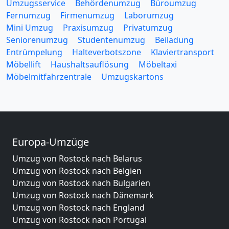
Umzugsservice
Behördenumzug
Büroumzug
Fernumzug
Firmenumzug
Laborumzug
Mini Umzug
Praxisumzug
Privatumzug
Seniorenumzug
Studentenumzug
Beiladung
Entrümpelung
Halteverbotszone
Klaviertransport
Möbellift
Haushaltsauflösung
Möbeltaxi
Möbelmitfahrzentrale
Umzugskartons
Europa-Umzüge
Umzug von Rostock nach Belarus
Umzug von Rostock nach Belgien
Umzug von Rostock nach Bulgarien
Umzug von Rostock nach Dänemark
Umzug von Rostock nach England
Umzug von Rostock nach Portugal