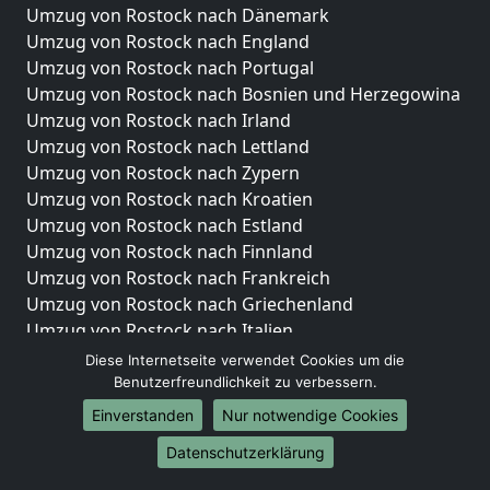
Umzug von Rostock nach Dänemark
Umzug von Rostock nach England
Umzug von Rostock nach Portugal
Umzug von Rostock nach Bosnien und Herzegowina
Umzug von Rostock nach Irland
Umzug von Rostock nach Lettland
Umzug von Rostock nach Zypern
Umzug von Rostock nach Kroatien
Umzug von Rostock nach Estland
Umzug von Rostock nach Finnland
Umzug von Rostock nach Frankreich
Umzug von Rostock nach Griechenland
Umzug von Rostock nach Italien
Umzug von Rostock nach Liechtenstein
Diese Internetseite verwendet Cookies um die
Umzug von Rostock nach Luxemburg
Benutzerfreundlichkeit zu verbessern.
Umzug von Rostock nach Niederlande
Einverstanden
Nur notwendige Cookies
Umzug von Rostock nach Norwegen
Datenschutzerklärung
Umzüge-Deutschlandweit