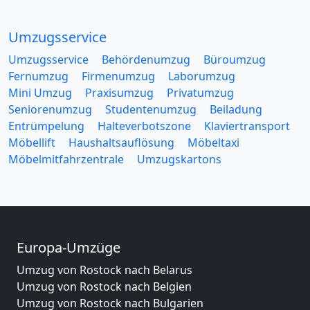
Umzugsservice
Umzugsservice
Behördenumzug
Büroumzug
Fernumzug
Firmenumzug
Laborumzug
Mini Umzug
Praxisumzug
Privatumzug
Seniorenumzug
Studentenumzug
Beiladung
Entrümpelung
Halteverbotszone
Klaviertransport
Möbellift
Haushaltsauflösung
Möbeltaxi
Möbelmitfahrzentrale
Umzugskartons
Europa-Umzüge
Umzug von Rostock nach Belarus
Umzug von Rostock nach Belgien
Umzug von Rostock nach Bulgarien