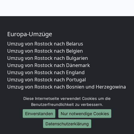
Europa-Umzüge
Umzug von Rostock nach Belarus
Umzug von Rostock nach Belgien
Umzug von Rostock nach Bulgarien
Umzug von Rostock nach Dänemark
Umzug von Rostock nach England
Umzug von Rostock nach Portugal
Umzug von Rostock nach Bosnien und Herzegowina
Umzug von Rostock nach Irland
Diese Internetseite verwendet Cookies um die
Umzug von Rostock nach Lettland
Benutzerfreundlichkeit zu verbessern.
Umzug von Rostock nach Zypern
Einverstanden
Nur notwendige Cookies
Umzug von Rostock nach Kroatien
Umzug von Rostock nach Estland
Datenschutzerklärung
Umzug von Rostock nach Finnland