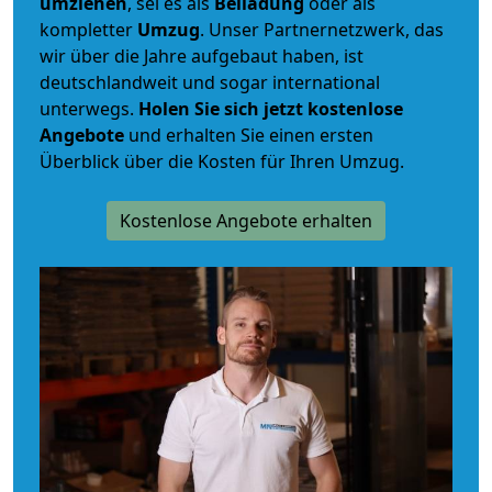
umziehen
, sei es als
Beiladung
oder als
kompletter
Umzug
. Unser Partnernetzwerk, das
wir über die Jahre aufgebaut haben, ist
deutschlandweit und sogar international
unterwegs.
Holen Sie sich jetzt kostenlose
Angebote
und erhalten Sie einen ersten
Überblick über die Kosten für Ihren Umzug.
Kostenlose Angebote erhalten