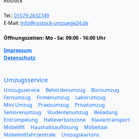
Rostock
Tel.:
01579-2632749
E-Mail:
info@rostock-umzuege24.de
Öffnungszeiten:
Mo - Sa: 09:00 - 16:00 Uhr
Impressum
Datenschutz
Umzugsservice
Umzugsservice
Behördenumzug
Büroumzug
Fernumzug
Firmenumzug
Laborumzug
Mini Umzug
Praxisumzug
Privatumzug
Seniorenumzug
Studentenumzug
Beiladung
Entrümpelung
Halteverbotszone
Klaviertransport
Möbellift
Haushaltsauflösung
Möbeltaxi
Möbelmitfahrzentrale
Umzugskartons