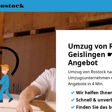
ostock
Umzug von R
Geislingen ☛
Angebot
Umzug von Rostock nac
Umzugsunternehmen ➨
Angebote in 4 Min.
✓
Wir helfen Ihne
✓
Schnell & unverb
✓
Finden Sie das 