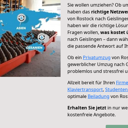
Sie wollen umziehen? Ob um
haben das
richtige Netzw
von Rostock nach Geislingen
haben wir die richtige Lösu
Fragen wollen,
was kostet
nach Geislingen – dann wäh
die passende Antwort auf Ih
Ob ein
Privatumzug
von Ros
gewerblicher Umzug nach G
problemlos und stressfrei 
Allzeit bereit für Ihren
Firm
Klaviertransport
,
Studente
optimale
Beiladung
von Rost
Erhalten Sie jetzt
in nur we
kostenfreie Angebote.