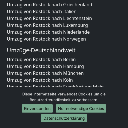
Umzug von Rostock nach Griechenland
Umzug von Rostock nach Italien
Umzug von Rostock nach Liechtenstein
Umzug von Rostock nach Luxemburg
Umzug von Rostock nach Niederlande
Umzug von Rostock nach Norwegen
Umzüge-Deutschlandweit
Umzug von Rostock nach Berlin
Umzug von Rostock nach Hamburg
Umzug von Rostock nach München
Umzug von Rostock nach Köln
Umzug von Rostock nach Frankfurt am Main
Umzug von Rostock nach Stuttgart
Diese Internetseite verwendet Cookies um die
Umzug von Rostock nach Düsseldorf
Benutzerfreundlichkeit zu verbessern.
Umzug von Rostock nach Leipzig
Einverstanden
Nur notwendige Cookies
Umzug von Rostock nach Dortmund
Datenschutzerklärung
Umzug von Rostock nach Essen
Umzug von Rostock nach Bremen