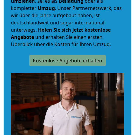
umziehen
, sei es als
Beiladung
oder als
kompletter
Umzug
. Unser Partnernetzwerk, das
wir über die Jahre aufgebaut haben, ist
deutschlandweit und sogar international
unterwegs.
Holen Sie sich jetzt kostenlose
Angebote
und erhalten Sie einen ersten
Überblick über die Kosten für Ihren Umzug.
Kostenlose Angebote erhalten