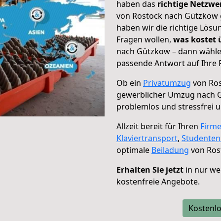
haben das
richtige Netzw
von Rostock nach Gützkow g
haben wir die richtige Lösu
Fragen wollen,
was kostet
nach Gützkow – dann wählen
passende Antwort auf Ihre 
Ob ein
Privatumzug
von Ros
gewerblicher Umzug nach 
problemlos und stressfrei 
Allzeit bereit für Ihren
Firm
Klaviertransport
,
Studente
optimale
Beiladung
von Ros
Erhalten Sie jetzt
in nur we
kostenfreie Angebote.
Kostenlo