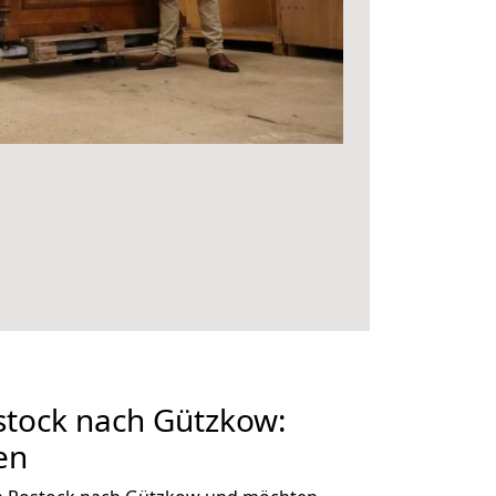
tock nach Gützkow:
en