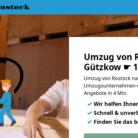
ostock
Umzug von R
Gützkow ☛ 1
Umzug von Rostock nac
Umzugsunternehmen ➨
Angebote in 4 Min.
✓
Wir helfen Ihne
✓
Schnell & unverb
✓
Finden Sie das 