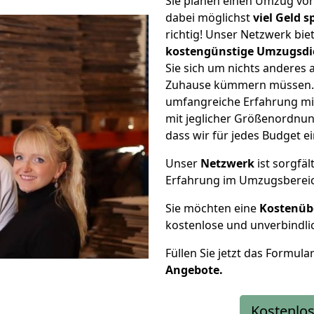
Sie planen einen Umzug vo
dabei möglichst
viel Geld 
richtig! Unser Netzwerk bi
kostengünstige Umzugsdi
Sie sich um nichts anderes 
Zuhause kümmern müssen. W
umfangreiche Erfahrung m
mit jeglicher Größenordnun
dass wir für jedes Budget 
Unser
Netzwerk
ist sorgfäl
Erfahrung im Umzugsberei
Sie möchten eine
Kostenüb
kostenlose und unverbindli
Füllen Sie jetzt das Formula
Angebote.
Kostenlos