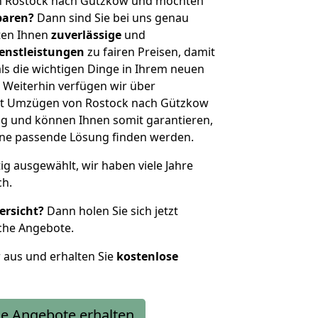
n Rostock nach Gützkow und möchten
sparen?
Dann sind Sie bei uns genau
eten Ihnen
zuverlässige
und
enstleistungen
zu fairen Preisen, damit
als die wichtigen Dinge in Ihrem neuen
eiterhin verfügen wir über
it Umzügen von Rostock nach Gützkow
g und können Ihnen somit garantieren,
eine passende Lösung finden werden.
tig ausgewählt, wir haben viele Jahre
ch.
ersicht?
Dann holen Sie sich jetzt
che Angebote.
r aus und erhalten Sie
kostenlose
e Angebote erhalten