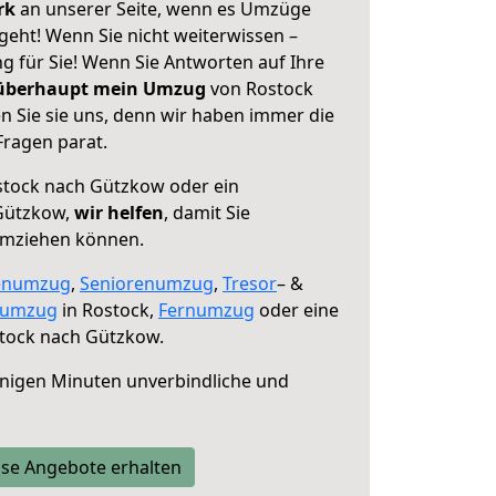
erk
an unserer Seite, wenn es Umzüge
eht! Wenn Sie nicht weiterwissen –
ng für Sie! Wenn Sie Antworten auf Ihre
 überhaupt mein Umzug
von Rostock
 Sie sie uns, denn wir haben immer die
Fragen parat.
tock nach Gützkow oder ein
Gützkow,
wir helfen
, damit Sie
umziehen können.
enumzug
,
Seniorenumzug
,
Tresor
– &
numzug
in Rostock,
Fernumzug
oder eine
tock nach Gützkow.
nigen Minuten unverbindliche und
se Angebote erhalten