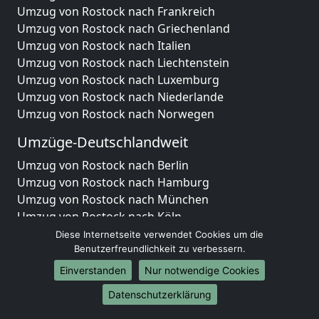
Umzug von Rostock nach Frankreich
Umzug von Rostock nach Griechenland
Umzug von Rostock nach Italien
Umzug von Rostock nach Liechtenstein
Umzug von Rostock nach Luxemburg
Umzug von Rostock nach Niederlande
Umzug von Rostock nach Norwegen
Umzüge-Deutschlandweit
Umzug von Rostock nach Berlin
Umzug von Rostock nach Hamburg
Umzug von Rostock nach München
Umzug von Rostock nach Köln
Umzug von Rostock nach Frankfurt am Main
Diese Internetseite verwendet Cookies um die
Umzug von Rostock nach Stuttgart
Benutzerfreundlichkeit zu verbessern.
Umzug von Rostock nach Düsseldorf
Einverstanden
Nur notwendige Cookies
Umzug von Rostock nach Leipzig
Datenschutzerklärung
Umzug von Rostock nach Dortmund
Umzug von Rostock nach Essen