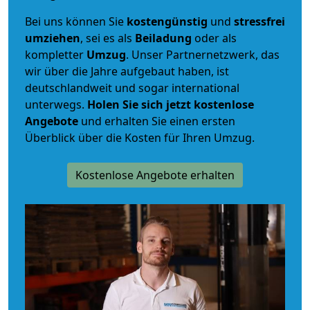
Bei uns können Sie
kostengünstig
und
stressfrei
umziehen
, sei es als
Beiladung
oder als
kompletter
Umzug
. Unser Partnernetzwerk, das
wir über die Jahre aufgebaut haben, ist
deutschlandweit und sogar international
unterwegs.
Holen Sie sich jetzt kostenlose
Angebote
und erhalten Sie einen ersten
Überblick über die Kosten für Ihren Umzug.
Kostenlose Angebote erhalten