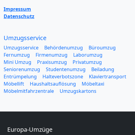
Impressum
Datenschutz
Umzugsservice
Umzugsservice
Behördenumzug
Büroumzug
Fernumzug
Firmenumzug
Laborumzug
Mini Umzug
Praxisumzug
Privatumzug
Seniorenumzug
Studentenumzug
Beiladung
Entrümpelung
Halteverbotszone
Klaviertransport
Möbellift
Haushaltsauflösung
Möbeltaxi
Möbelmitfahrzentrale
Umzugskartons
Europa-Umzüge