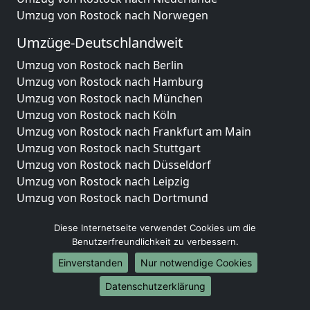
Umzug von Rostock nach Norwegen
Umzüge-Deutschlandweit
Umzug von Rostock nach Berlin
Umzug von Rostock nach Hamburg
Umzug von Rostock nach München
Umzug von Rostock nach Köln
Umzug von Rostock nach Frankfurt am Main
Umzug von Rostock nach Stuttgart
Umzug von Rostock nach Düsseldorf
Umzug von Rostock nach Leipzig
Umzug von Rostock nach Dortmund
Umzug von Rostock nach Essen
Diese Internetseite verwendet Cookies um die
Umzug von Rostock nach Bremen
Benutzerfreundlichkeit zu verbessern.
Umzug von Rostock nach Dresden
Umzug von Rostock nach Hannover
Einverstanden
Nur notwendige Cookies
Umzug von Rostock nach Nürnberg
Datenschutzerklärung
Umzug von Rostock nach Duisburg