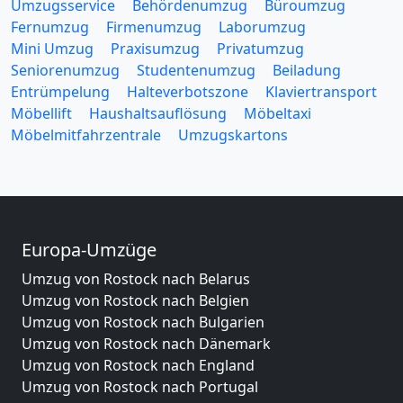
Umzugsservice
Behördenumzug
Büroumzug
Fernumzug
Firmenumzug
Laborumzug
Mini Umzug
Praxisumzug
Privatumzug
Seniorenumzug
Studentenumzug
Beiladung
Entrümpelung
Halteverbotszone
Klaviertransport
Möbellift
Haushaltsauflösung
Möbeltaxi
Möbelmitfahrzentrale
Umzugskartons
Europa-Umzüge
Umzug von Rostock nach Belarus
Umzug von Rostock nach Belgien
Umzug von Rostock nach Bulgarien
Umzug von Rostock nach Dänemark
Umzug von Rostock nach England
Umzug von Rostock nach Portugal