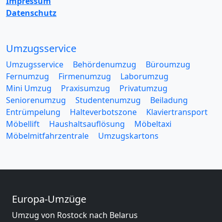
Impressum
Datenschutz
Umzugsservice
Umzugsservice
Behördenumzug
Büroumzug
Fernumzug
Firmenumzug
Laborumzug
Mini Umzug
Praxisumzug
Privatumzug
Seniorenumzug
Studentenumzug
Beiladung
Entrümpelung
Halteverbotszone
Klaviertransport
Möbellift
Haushaltsauflösung
Möbeltaxi
Möbelmitfahrzentrale
Umzugskartons
Europa-Umzüge
Umzug von Rostock nach Belarus