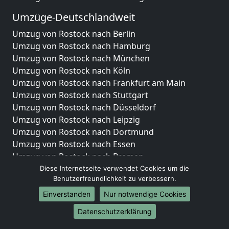
Umzüge-Deutschlandweit
Umzug von Rostock nach Berlin
Umzug von Rostock nach Hamburg
Umzug von Rostock nach München
Umzug von Rostock nach Köln
Umzug von Rostock nach Frankfurt am Main
Umzug von Rostock nach Stuttgart
Umzug von Rostock nach Düsseldorf
Umzug von Rostock nach Leipzig
Umzug von Rostock nach Dortmund
Umzug von Rostock nach Essen
Umzug von Rostock nach Bremen
Umzug von Rostock nach Dresden
Diese Internetseite verwendet Cookies um die
Benutzerfreundlichkeit zu verbessern.
Umzug von Rostock nach Hannover
Umzug von Rostock nach Nürnberg
Einverstanden
Nur notwendige Cookies
Umzug von Rostock nach Duisburg
Datenschutzerklärung
Umzug von Rostock nach Bochum