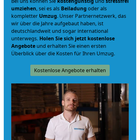
Bei uns können Sie
kostengünstig
und
stressfrei
umziehen
, sei es als
Beiladung
oder als
kompletter
Umzug
. Unser Partnernetzwerk, das
wir über die Jahre aufgebaut haben, ist
deutschlandweit und sogar international
unterwegs.
Holen Sie sich jetzt kostenlose
Angebote
und erhalten Sie einen ersten
Überblick über die Kosten für Ihren Umzug.
Kostenlose Angebote erhalten