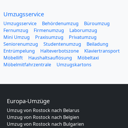
Umzugsservice
Umzugsservice
Behördenumzug
Büroumzug
Fernumzug
Firmenumzug
Laborumzug
Mini Umzug
Praxisumzug
Privatumzug
Seniorenumzug
Studentenumzug
Beiladung
Entrümpelung
Halteverbotszone
Klaviertransport
Möbellift
Haushaltsauflösung
Möbeltaxi
Möbelmitfahrzentrale
Umzugskartons
Europa-Umzüge
Umzug von Rostock nach Belarus
Umzug von Rostock nach Belgien
Umzug von Rostock nach Bulgarien