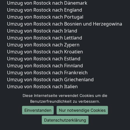
Umzug von Rostock nach Dänemark
Umzug von Rostock nach England
Umzug von Rostock nach Portugal
Umzug von Rostock nach Bosnien und Herzegowina
Umzug von Rostock nach Irland
Umzug von Rostock nach Lettland
Umzug von Rostock nach Zypern
Umzug von Rostock nach Kroatien
Umzug von Rostock nach Estland
Umzug von Rostock nach Finnland
Umzug von Rostock nach Frankreich
Umzug von Rostock nach Griechenland
Umzug von Rostock nach Italien
Umzug von Rostock nach Liechtenstein
Diese Internetseite verwendet Cookies um die
Umzug von Rostock nach Luxemburg
Benutzerfreundlichkeit zu verbessern.
Umzug von Rostock nach Niederlande
Einverstanden
Nur notwendige Cookies
Umzug von Rostock nach Norwegen
Datenschutzerklärung
Umzüge-Deutschlandweit