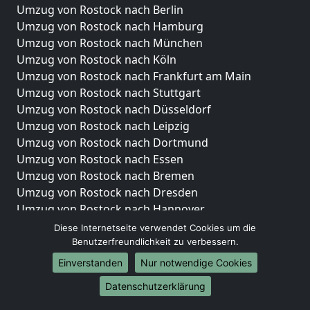
Umzug von Rostock nach Berlin
Umzug von Rostock nach Hamburg
Umzug von Rostock nach München
Umzug von Rostock nach Köln
Umzug von Rostock nach Frankfurt am Main
Umzug von Rostock nach Stuttgart
Umzug von Rostock nach Düsseldorf
Umzug von Rostock nach Leipzig
Umzug von Rostock nach Dortmund
Umzug von Rostock nach Essen
Umzug von Rostock nach Bremen
Umzug von Rostock nach Dresden
Umzug von Rostock nach Hannover
Umzug von Rostock nach Nürnberg
Diese Internetseite verwendet Cookies um die
Umzug von Rostock nach Duisburg
Benutzerfreundlichkeit zu verbessern.
Umzug von Rostock nach Bochum
Einverstanden
Nur notwendige Cookies
Umzug von Rostock nach Wuppertal
Datenschutzerklärung
Umzug von Rostock nach Bielefeld
Umzug von Rostock nach Bonn