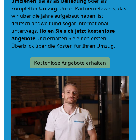
umziehen
, sei es als
Beiladung
oder als
kompletter
Umzug
. Unser Partnernetzwerk, das
wir über die Jahre aufgebaut haben, ist
deutschlandweit und sogar international
unterwegs.
Holen Sie sich jetzt kostenlose
Angebote
und erhalten Sie einen ersten
Überblick über die Kosten für Ihren Umzug.
Kostenlose Angebote erhalten