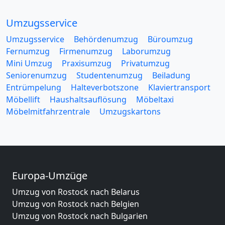
Umzugsservice
Umzugsservice
Behördenumzug
Büroumzug
Fernumzug
Firmenumzug
Laborumzug
Mini Umzug
Praxisumzug
Privatumzug
Seniorenumzug
Studentenumzug
Beiladung
Entrümpelung
Halteverbotszone
Klaviertransport
Möbellift
Haushaltsauflösung
Möbeltaxi
Möbelmitfahrzentrale
Umzugskartons
Europa-Umzüge
Umzug von Rostock nach Belarus
Umzug von Rostock nach Belgien
Umzug von Rostock nach Bulgarien