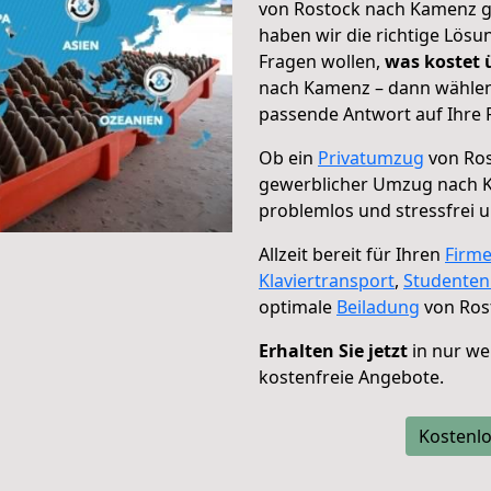
von Rostock nach Kamenz ge
haben wir die richtige Lösu
Fragen wollen,
was kostet
nach Kamenz – dann wählen 
passende Antwort auf Ihre 
Ob ein
Privatumzug
von Ros
gewerblicher Umzug nach 
problemlos und stressfrei 
Allzeit bereit für Ihren
Firm
Klaviertransport
,
Studente
optimale
Beiladung
von Ros
Erhalten Sie jetzt
in nur we
kostenfreie Angebote.
Kostenlo