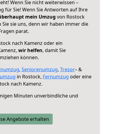
ht! Wenn Sie nicht weiterwissen –
ng für Sie! Wenn Sie Antworten auf Ihre
 überhaupt mein Umzug
von Rostock
Sie sie uns, denn wir haben immer die
Fragen parat.
tock nach Kamenz oder ein
Kamenz,
wir helfen
, damit Sie
umziehen können.
enumzug
,
Seniorenumzug
,
Tresor
– &
numzug
in Rostock,
Fernumzug
oder eine
tock nach Kamenz.
nigen Minuten unverbindliche und
se Angebote erhalten