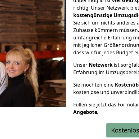
dabei möglichst
viel Geld 
richtig! Unser Netzwerk bi
kostengünstige Umzugsdi
Sie sich um nichts anderes 
Zuhause kümmern müssen. W
umfangreiche Erfahrung m
mit jeglicher Größenordnun
dass wir für jedes Budget 
Unser
Netzwerk
ist sorgfäl
Erfahrung im Umzugsberei
Sie möchten eine
Kostenüb
kostenlose und unverbindli
Füllen Sie jetzt das Formula
Angebote.
Kostenlos