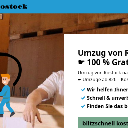
ostock
Umzug von 
☛ 100 % Gra
Umzug von Rostock n
➨ Umzüge ab 82€ – Kos
✓
Wir helfen Ihne
✓
Schnell & unverb
✓
Finden Sie das 
blitzschnell ko