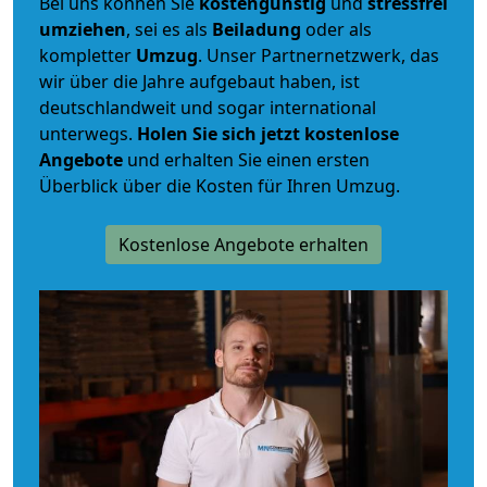
Bei uns können Sie
kostengünstig
und
stressfrei
umziehen
, sei es als
Beiladung
oder als
kompletter
Umzug
. Unser Partnernetzwerk, das
wir über die Jahre aufgebaut haben, ist
deutschlandweit und sogar international
unterwegs.
Holen Sie sich jetzt kostenlose
Angebote
und erhalten Sie einen ersten
Überblick über die Kosten für Ihren Umzug.
Kostenlose Angebote erhalten