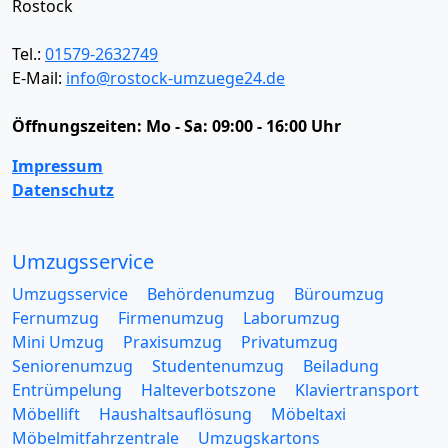
Rostock
Tel.:
01579-2632749
E-Mail:
info@rostock-umzuege24.de
Öffnungszeiten:
Mo - Sa: 09:00 - 16:00 Uhr
Impressum
Datenschutz
Umzugsservice
Umzugsservice
Behördenumzug
Büroumzug
Fernumzug
Firmenumzug
Laborumzug
Mini Umzug
Praxisumzug
Privatumzug
Seniorenumzug
Studentenumzug
Beiladung
Entrümpelung
Halteverbotszone
Klaviertransport
Möbellift
Haushaltsauflösung
Möbeltaxi
Möbelmitfahrzentrale
Umzugskartons