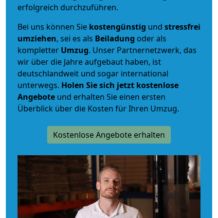
erfolgreich durchzuführen.
Bei uns können Sie
kostengünstig
und
stressfrei
umziehen
, sei es als
Beiladung
oder als
kompletter
Umzug
. Unser Partnernetzwerk, das
wir über die Jahre aufgebaut haben, ist
deutschlandweit und sogar international
unterwegs.
Holen Sie sich jetzt kostenlose
Angebote
und erhalten Sie einen ersten
Überblick über die Kosten für Ihren Umzug.
Kostenlose Angebote erhalten