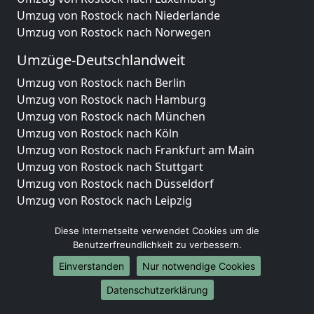
Umzug von Rostock nach Niederlande
Umzug von Rostock nach Norwegen
Umzüge-Deutschlandweit
Umzug von Rostock nach Berlin
Umzug von Rostock nach Hamburg
Umzug von Rostock nach München
Umzug von Rostock nach Köln
Umzug von Rostock nach Frankfurt am Main
Umzug von Rostock nach Stuttgart
Umzug von Rostock nach Düsseldorf
Umzug von Rostock nach Leipzig
Umzug von Rostock nach Dortmund
Diese Internetseite verwendet Cookies um die
Umzug von Rostock nach Essen
Benutzerfreundlichkeit zu verbessern.
Umzug von Rostock nach Bremen
Umzug von Rostock nach Dresden
Einverstanden
Nur notwendige Cookies
Umzug von Rostock nach Hannover
Datenschutzerklärung
Umzug von Rostock nach Nürnberg