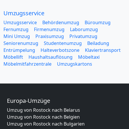
Umzugsservice
Umzugsservice
Behördenumzug
Büroumzug
Fernumzug
Firmenumzug
Laborumzug
Mini Umzug
Praxisumzug
Privatumzug
Seniorenumzug
Studentenumzug
Beiladung
Entrümpelung
Halteverbotszone
Klaviertransport
Möbellift
Haushaltsauflösung
Möbeltaxi
Möbelmitfahrzentrale
Umzugskartons
Europa-Umzüge
Umzug von Rostock nach Belarus
Umzug von Rostock nach Belgien
Umzug von Rostock nach Bulgarien