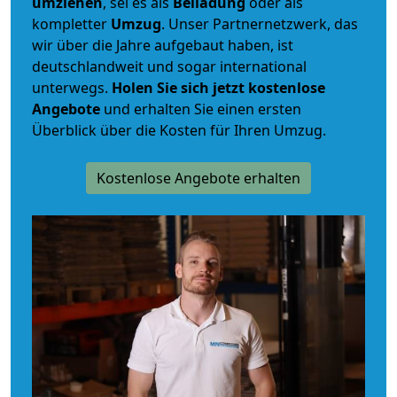
umziehen
, sei es als
Beiladung
oder als
kompletter
Umzug
. Unser Partnernetzwerk, das
wir über die Jahre aufgebaut haben, ist
deutschlandweit und sogar international
unterwegs.
Holen Sie sich jetzt kostenlose
Angebote
und erhalten Sie einen ersten
Überblick über die Kosten für Ihren Umzug.
Kostenlose Angebote erhalten