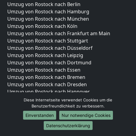
Umzug von Rostock nach Berlin
Umzug von Rostock nach Hamburg
Umzug von Rostock nach München
Umzug von Rostock nach Köln
Umzug von Rostock nach Frankfurt am Main
Umzug von Rostock nach Stuttgart
Umzug von Rostock nach Düsseldorf
Umzug von Rostock nach Leipzig
Umzug von Rostock nach Dortmund
Umzug von Rostock nach Essen
Umzug von Rostock nach Bremen
Umzug von Rostock nach Dresden
Umzug von Rostock nach Hannover
Umzug von Rostock nach Nürnberg
Diese Internetseite verwendet Cookies um die
Umzug von Rostock nach Duisburg
Benutzerfreundlichkeit zu verbessern.
Umzug von Rostock nach Bochum
Einverstanden
Nur notwendige Cookies
Umzug von Rostock nach Wuppertal
Datenschutzerklärung
Umzug von Rostock nach Bielefeld
Umzug von Rostock nach Bonn