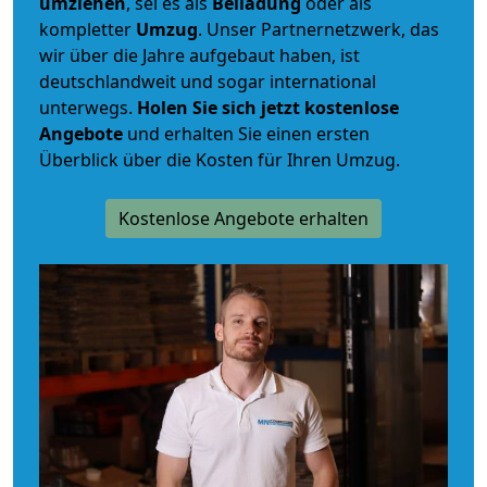
umziehen
, sei es als
Beiladung
oder als
kompletter
Umzug
. Unser Partnernetzwerk, das
wir über die Jahre aufgebaut haben, ist
deutschlandweit und sogar international
unterwegs.
Holen Sie sich jetzt kostenlose
Angebote
und erhalten Sie einen ersten
Überblick über die Kosten für Ihren Umzug.
Kostenlose Angebote erhalten