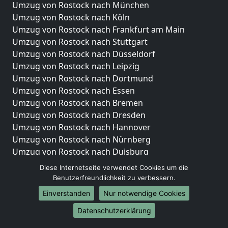
Umzug von Rostock nach München
Umzug von Rostock nach Köln
Umzug von Rostock nach Frankfurt am Main
Umzug von Rostock nach Stuttgart
Umzug von Rostock nach Düsseldorf
Umzug von Rostock nach Leipzig
Umzug von Rostock nach Dortmund
Umzug von Rostock nach Essen
Umzug von Rostock nach Bremen
Umzug von Rostock nach Dresden
Umzug von Rostock nach Hannover
Umzug von Rostock nach Nürnberg
Umzug von Rostock nach Duisburg
Umzug von Rostock nach Bochum
Diese Internetseite verwendet Cookies um die
Umzug von Rostock nach Wuppertal
Benutzerfreundlichkeit zu verbessern.
Umzug von Rostock nach Bielefeld
Einverstanden
Nur notwendige Cookies
Umzug von Rostock nach Bonn
Datenschutzerklärung
Umzug von Rostock nach Münster