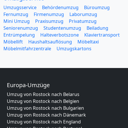
Umzugsservice
Behördenumzug
Büroumzug
Fernumzug
Firmenumzug
Laborumzug
Mini Umzug
Praxisumzug
Privatumzug
Seniorenumzug
Studentenumzug
Beiladung
Entrümpelung
Halteverbotszone
Klaviertransport
Möbellift
Haushaltsauflösung
Möbeltaxi
Möbelmitfahrzentrale
Umzugskartons
Europa-Umzüge
Umzug von Rostock nach Belarus
Umzug von Rostock nach Belgien
Umzug von Rostock nach Bulgarien
Umzug von Rostock nach Dänemark
Umzug von Rostock nach England