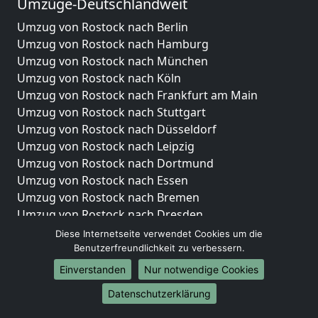
Umzüge-Deutschlandweit
Umzug von Rostock nach Berlin
Umzug von Rostock nach Hamburg
Umzug von Rostock nach München
Umzug von Rostock nach Köln
Umzug von Rostock nach Frankfurt am Main
Umzug von Rostock nach Stuttgart
Umzug von Rostock nach Düsseldorf
Umzug von Rostock nach Leipzig
Umzug von Rostock nach Dortmund
Umzug von Rostock nach Essen
Umzug von Rostock nach Bremen
Umzug von Rostock nach Dresden
Umzug von Rostock nach Hannover
Diese Internetseite verwendet Cookies um die
Umzug von Rostock nach Nürnberg
Benutzerfreundlichkeit zu verbessern.
Umzug von Rostock nach Duisburg
Einverstanden
Nur notwendige Cookies
Umzug von Rostock nach Bochum
Datenschutzerklärung
Umzug von Rostock nach Wuppertal
Umzug von Rostock nach Bielefeld