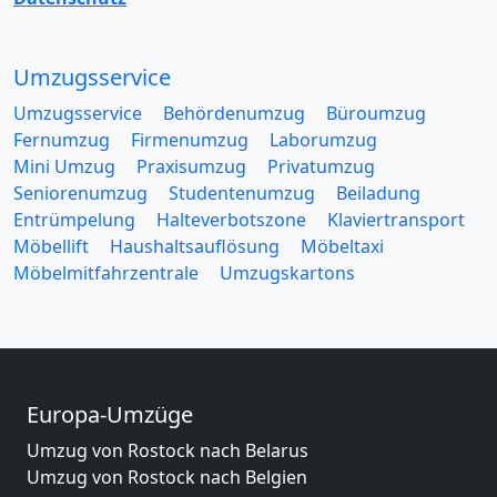
Umzugsservice
Umzugsservice
Behördenumzug
Büroumzug
Fernumzug
Firmenumzug
Laborumzug
Mini Umzug
Praxisumzug
Privatumzug
Seniorenumzug
Studentenumzug
Beiladung
Entrümpelung
Halteverbotszone
Klaviertransport
Möbellift
Haushaltsauflösung
Möbeltaxi
Möbelmitfahrzentrale
Umzugskartons
Europa-Umzüge
Umzug von Rostock nach Belarus
Umzug von Rostock nach Belgien