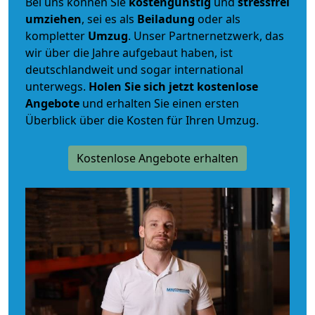
Bei uns können Sie
kostengünstig
und
stressfrei
umziehen
, sei es als
Beiladung
oder als
kompletter
Umzug
. Unser Partnernetzwerk, das
wir über die Jahre aufgebaut haben, ist
deutschlandweit und sogar international
unterwegs.
Holen Sie sich jetzt kostenlose
Angebote
und erhalten Sie einen ersten
Überblick über die Kosten für Ihren Umzug.
Kostenlose Angebote erhalten