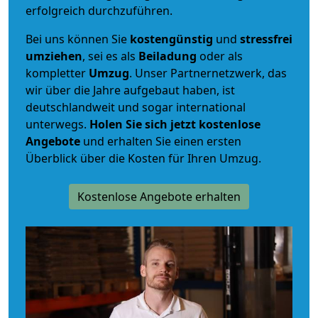
erfolgreich durchzuführen.
Bei uns können Sie
kostengünstig
und
stressfrei
umziehen
, sei es als
Beiladung
oder als
kompletter
Umzug
. Unser Partnernetzwerk, das
wir über die Jahre aufgebaut haben, ist
deutschlandweit und sogar international
unterwegs.
Holen Sie sich jetzt kostenlose
Angebote
und erhalten Sie einen ersten
Überblick über die Kosten für Ihren Umzug.
Kostenlose Angebote erhalten