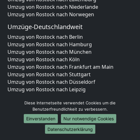
Umzug von Rostock nach Niederlande
Umzug von Rostock nach Norwegen
Umzüge-Deutschlandweit
Umzug von Rostock nach Berlin
Umzug von Rostock nach Hamburg
Umzug von Rostock nach München
Umzug von Rostock nach Köln
Umzug von Rostock nach Frankfurt am Main
Umzug von Rostock nach Stuttgart
Umzug von Rostock nach Düsseldorf
Umzug von Rostock nach Leipzig
Umzug von Rostock nach Dortmund
Diese Internetseite verwendet Cookies um die
Umzug von Rostock nach Essen
Benutzerfreundlichkeit zu verbessern.
Umzug von Rostock nach Bremen
Umzug von Rostock nach Dresden
Einverstanden
Nur notwendige Cookies
Umzug von Rostock nach Hannover
Datenschutzerklärung
Umzug von Rostock nach Nürnberg