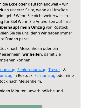
 die Ecke oder deutschlandweit – wir
erk
an unserer Seite, wenn es Umzüge
m geht! Wenn Sie nicht weiterwissen –
ng für Sie! Wenn Sie Antworten auf Ihre
 überhaupt mein Umzug
von Rostock
len Sie sie uns, denn wir haben immer
re Fragen parat.
tock nach Meisenheim oder ein
Meisenheim,
wir helfen
, damit Sie
umziehen können.
enumzug
,
Seniorenumzug
,
Tresor
– &
numzug
in Rostock,
Fernumzug
oder eine
tock nach Meisenheim.
nigen Minuten unverbindliche und