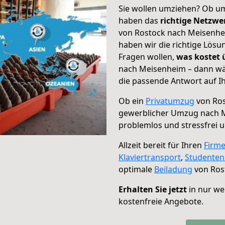
Sie wollen umziehen? Ob um
haben das
richtige Netzw
von Rostock nach Meisenhei
haben wir die richtige Lösu
Fragen wollen,
was kostet
nach Meisenheim – dann wäh
die passende Antwort auf Ih
Ob ein
Privatumzug
von Ros
gewerblicher Umzug nach 
problemlos und stressfrei 
Allzeit bereit für Ihren
Firm
Klaviertransport
,
Studente
optimale
Beiladung
von Ros
Erhalten Sie jetzt
in nur we
kostenfreie Angebote.