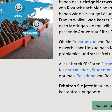
haben das
richtige Netzw
von Rostock nach Moringen 
haben wir die richtige Lösu
Fragen wollen,
was kostet
nach Moringen – dann wähle
passende Antwort auf Ihre 
Ob ein
Privatumzug
von Ros
gewerblicher Umzug nach 
problemlos und stressfrei 
Allzeit bereit für Ihren
Firm
Klaviertransport
,
Studente
optimale
Beiladung
von Ros
Erhalten Sie jetzt
in nur we
kostenfreie Angebote.
Kostenlo