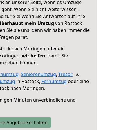
erk
an unserer Seite, wenn es Umzüge
geht! Wenn Sie nicht weiterwissen –
ng für Sie! Wenn Sie Antworten auf Ihre
 überhaupt mein Umzug
von Rostock
n Sie sie uns, denn wir haben immer die
Fragen parat.
tock nach Moringen oder ein
Moringen,
wir helfen
, damit Sie
umziehen können.
enumzug
,
Seniorenumzug
,
Tresor
– &
numzug
in Rostock,
Fernumzug
oder eine
tock nach Moringen.
nigen Minuten unverbindliche und
se Angebote erhalten