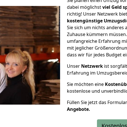
Sie planen einen Umzug vo
dabei möglichst
viel Geld 
richtig! Unser Netzwerk bi
kostengünstige Umzugsdi
Sie sich um nichts anderes 
Zuhause kümmern müssen. W
umfangreiche Erfahrung m
mit jeglicher Größenordnun
dass wir für jedes Budget 
Unser
Netzwerk
ist sorgfäl
Erfahrung im Umzugsberei
Sie möchten eine
Kostenüb
kostenlose und unverbindli
Füllen Sie jetzt das Formula
Angebote.
Kostenlos