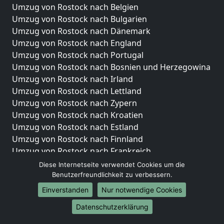
Umzug von Rostock nach Belgien
Umzug von Rostock nach Bulgarien
Umzug von Rostock nach Dänemark
Umzug von Rostock nach England
Umzug von Rostock nach Portugal
Umzug von Rostock nach Bosnien und Herzegowina
Umzug von Rostock nach Irland
Umzug von Rostock nach Lettland
Umzug von Rostock nach Zypern
Umzug von Rostock nach Kroatien
Umzug von Rostock nach Estland
Umzug von Rostock nach Finnland
Umzug von Rostock nach Frankreich
Umzug von Rostock nach Griechenland
Diese Internetseite verwendet Cookies um die
Umzug von Rostock nach Italien
Benutzerfreundlichkeit zu verbessern.
Umzug von Rostock nach Liechtenstein
Einverstanden
Nur notwendige Cookies
Umzug von Rostock nach Luxemburg
Datenschutzerklärung
Umzug von Rostock nach Niederlande
Umzug von Rostock nach Norwegen