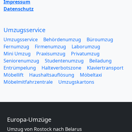
Impressum
Datenschutz
Umzugsservice
Umzugsservice
Behördenumzug
Büroumzug
Fernumzug
Firmenumzug
Laborumzug
Mini Umzug
Praxisumzug
Privatumzug
Seniorenumzug
Studentenumzug
Beiladung
Entrümpelung
Halteverbotszone
Klaviertransport
Möbellift
Haushaltsauflösung
Möbeltaxi
Möbelmitfahrzentrale
Umzugskartons
Europa-Umzüge
Umzug von Rostock nach Belarus