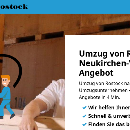
ostock
Umzug von R
Neukirchen-
Angebot
Umzug von Rostock nac
Umzugsunternehmen ➨
Angebote in 4 Min.
✓
Wir helfen Ihne
✓
Schnell & unverb
✓
Finden Sie das 