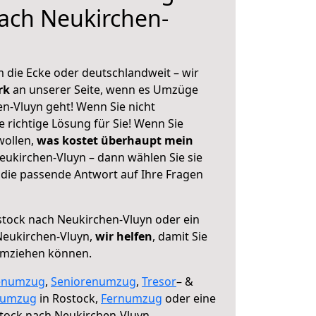
ach Neukirchen-
 die Ecke oder deutschlandweit – wir
erk
an unserer Seite, wenn es Umzüge
n-Vluyn geht! Wenn Sie nicht
e richtige Lösung für Sie! Wenn Sie
wollen,
was kostet überhaupt mein
ukirchen-Vluyn – dann wählen Sie sie
die passende Antwort auf Ihre Fragen
tock nach Neukirchen-Vluyn oder ein
eukirchen-Vluyn,
wir helfen
, damit Sie
umziehen können.
enumzug
,
Seniorenumzug
,
Tresor
– &
numzug
in Rostock,
Fernumzug
oder eine
tock nach Neukirchen-Vluyn.