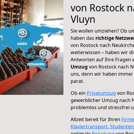
von Rostock n
Vluyn
Sie wollen umziehen? Ob um
haben das
richtige Netzw
von Rostock nach Neukirche
weiterwissen – haben wir di
Antworten auf Ihre Fragen 
Umzug
von Rostock nach Ne
uns, denn wir haben immer 
parat.
Ob ein
Privatumzug
von Ros
gewerblicher Umzug nach N
problemlos und stressfrei 
Allzeit bereit für Ihren
Firm
Klaviertransport
,
Studente
optimale
Beiladung
von Ros