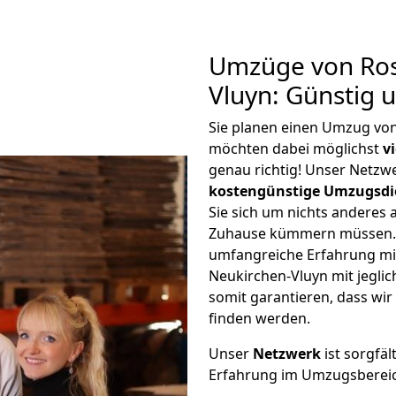
Umzüge von Ros
Vluyn: Günstig 
Sie planen einen Umzug vo
möchten dabei möglichst
v
genau richtig! Unser Netzw
kostengünstige Umzugsdi
Sie sich um nichts anderes 
Zuhause kümmern müssen. W
umfangreiche Erfahrung m
Neukirchen-Vluyn mit jegl
somit garantieren, dass wi
finden werden.
Unser
Netzwerk
ist sorgfäl
Erfahrung im Umzugsberei