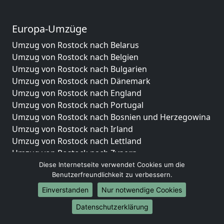
Europa-Umzüge
Umzug von Rostock nach Belarus
Umzug von Rostock nach Belgien
Umzug von Rostock nach Bulgarien
Umzug von Rostock nach Dänemark
Umzug von Rostock nach England
Umzug von Rostock nach Portugal
Umzug von Rostock nach Bosnien und Herzegowina
Umzug von Rostock nach Irland
Umzug von Rostock nach Lettland
Umzug von Rostock nach Zypern
Umzug von Rostock nach Kroatien
Diese Internetseite verwendet Cookies um die
Benutzerfreundlichkeit zu verbessern.
Umzug von Rostock nach Estland
Umzug von Rostock nach Finnland
Einverstanden
Nur notwendige Cookies
Umzug von Rostock nach Frankreich
Datenschutzerklärung
Umzug von Rostock nach Griechenland