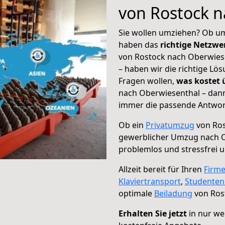
von Rostock 
Sie wollen umziehen? Ob um
haben das
richtige Netzw
von Rostock nach Oberwiese
– haben wir die richtige Lö
Fragen wollen,
was kostet
nach Oberwiesenthal – dann
immer die passende Antwort
Ob ein
Privatumzug
von Ros
gewerblicher Umzug nach 
problemlos und stressfrei 
Allzeit bereit für Ihren
Firm
Klaviertransport
,
Studente
optimale
Beiladung
von Ros
Erhalten Sie jetzt
in nur we