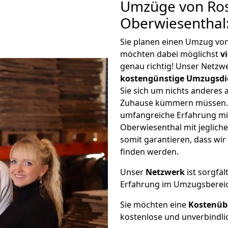
Umzüge von Ros
Oberwiesenthal
Sie planen einen Umzug vo
möchten dabei möglichst
v
genau richtig! Unser Netzw
kostengünstige Umzugsdi
Sie sich um nichts anderes 
Zuhause kümmern müssen. W
umfangreiche Erfahrung m
Oberwiesenthal mit jeglic
somit garantieren, dass wi
finden werden.
Unser
Netzwerk
ist sorgfäl
Erfahrung im Umzugsberei
Sie möchten eine
Kostenüb
kostenlose und unverbindli