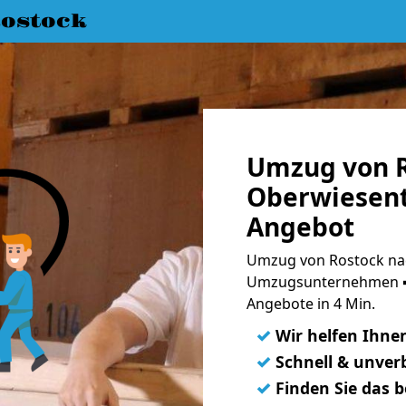
ostock
Umzug von R
Oberwiesent
Angebot
Umzug von Rostock nac
Umzugsunternehmen ➨
Angebote in 4 Min.
✓
Wir helfen Ihne
✓
Schnell & unverb
✓
Finden Sie das 