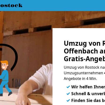
ostock
Umzug von R
Offenbach a
Gratis-Ange
Umzug von Rostock nac
Umzugsunternehmen ➨
Angebote in 4 Min.
✓
Wir helfen Ihne
✓
Schnell & unverb
✓
Finden Sie das 