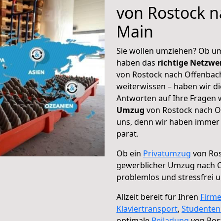
von Rostock 
Main
Sie wollen umziehen? Ob um
haben das
richtige Netzw
von Rostock nach Offenbach
weiterwissen – haben wir di
Antworten auf Ihre Fragen 
Umzug
von Rostock nach O
uns, denn wir haben immer 
parat.
Ob ein
Privatumzug
von Ros
gewerblicher Umzug nach 
problemlos und stressfrei 
Allzeit bereit für Ihren
Firm
Klaviertransport
,
Studente
optimale
Beiladung
von Ros