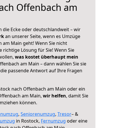
nach Offenbach am
 die Ecke oder deutschlandweit – wir
erk
an unserer Seite, wenn es Umzüge
 am Main geht! Wenn Sie nicht
e richtige Lösung für Sie! Wenn Sie
wollen,
was kostet überhaupt mein
ffenbach am Main – dann wählen Sie sie
die passende Antwort auf Ihre Fragen
tock nach Offenbach am Main oder ein
Offenbach am Main,
wir helfen
, damit Sie
umziehen können.
enumzug
,
Seniorenumzug
,
Tresor
– &
numzug
in Rostock,
Fernumzug
oder eine
tock nach Offenbach am Main.