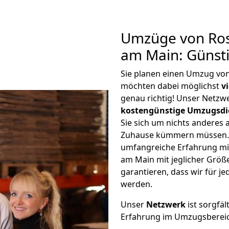
Umzüge von Ros
am Main: Günst
Sie planen einen Umzug vo
möchten dabei möglichst
v
genau richtig! Unser Netzw
kostengünstige Umzugsdi
Sie sich um nichts anderes 
Zuhause kümmern müssen. W
umfangreiche Erfahrung m
am Main mit jeglicher Grö
garantieren, dass wir für j
werden.
Unser
Netzwerk
ist sorgfäl
Erfahrung im Umzugsberei