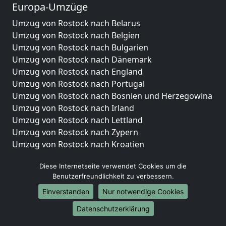
Europa-Umzüge
Umzug von Rostock nach Belarus
Umzug von Rostock nach Belgien
Umzug von Rostock nach Bulgarien
Umzug von Rostock nach Dänemark
Umzug von Rostock nach England
Umzug von Rostock nach Portugal
Umzug von Rostock nach Bosnien und Herzegowina
Umzug von Rostock nach Irland
Umzug von Rostock nach Lettland
Umzug von Rostock nach Zypern
Umzug von Rostock nach Kroatien
Umzug von Rostock nach Estland
Diese Internetseite verwendet Cookies um die
Umzug von Rostock nach Finnland
Benutzerfreundlichkeit zu verbessern.
Umzug von Rostock nach Frankreich
Umzug von Rostock nach Griechenland
Einverstanden
Nur notwendige Cookies
Umzug von Rostock nach Italien
Datenschutzerklärung
Umzug von Rostock nach Liechtenstein