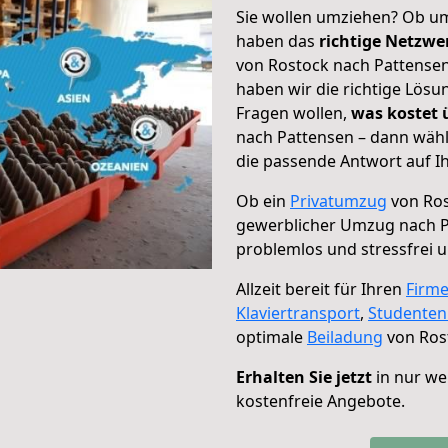
Sie wollen umziehen? Ob um
haben das
richtige Netzw
von Rostock nach Pattensen
haben wir die richtige Lösu
Fragen wollen,
was kostet
nach Pattensen – dann wähl
die passende Antwort auf Ih
Ob ein
Privatumzug
von Ros
gewerblicher Umzug nach 
problemlos und stressfrei 
Allzeit bereit für Ihren
Firm
Klaviertransport
,
Studente
optimale
Beiladung
von Ros
Erhalten Sie jetzt
in nur we
kostenfreie Angebote.